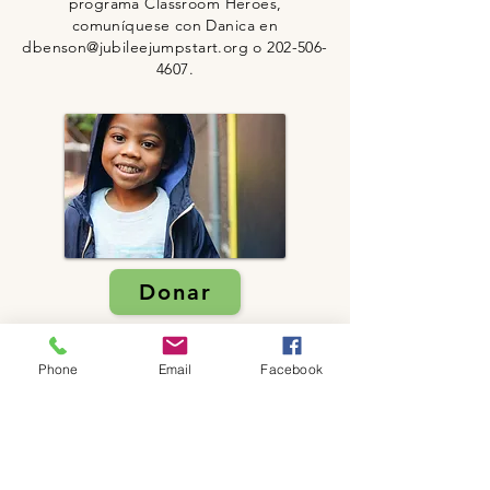
programa Classroom Heroes,
comuníquese con Danica en
dbenson@jubileejumpstart.org
o
202-506-
4607
.
Donar
Phone
Email
Facebook
2525 Ontario Road NW -
Ground Floor