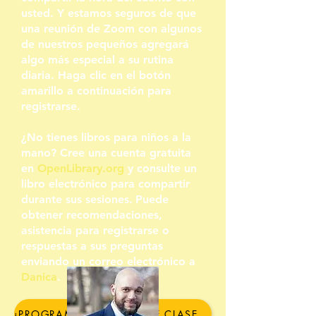
usted. Y estamos seguros de que
una reunión de Zoom con algunos
de nuestros pequeños agregará
algo más especial a su rutina
diaria. Haga clic en el botón
amarillo a continuación para
registrarse.
¿No tienes libros para niños a la
mano? Cree una cuenta gratuita
en
OpenLibrary.org
y consulte un
libro electrónico para compartir
durante sus sesiones.
Puede
obtener recomendaciones,
asistencia para registrarse o
respuestas a sus preguntas
enviando un correo electrónico a
Danica
.
¡PROGRAME SU SESIÓN DE CLASE DE JUMPSTAR READER AQUÍ!