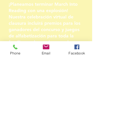
¡Planeamos terminar March Into
Reading con una explosión!
Nuestra celebración virtual de
clausura incluirá premios para los
ganadores del concurso y juegos
de alfabetización para toda la
familia que los padres pueden
disfrutar con sus hijos una y otra
Phone
Email
Facebook
vez en casa. ¡Nuestro lector
especial de JumpStar, Minh Le,
estará EN VIVO con nosotros para
compartir un par de sus libros
para niños también! Obtenga más
información sobre el autor Minh
Le en
su
sitio web
.
Envíe un correo electrónico a
Danica
o
Patty
con preguntas
sobre este evento.